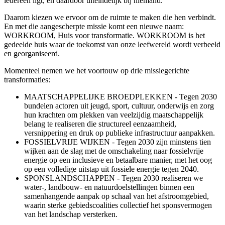
iedereen ligt, en daardoor uiteindelijk bij niemand.
Daarom kiezen we ervoor om de ruimte te maken die hen verbindt.
En met die aangescherpte missie komt een nieuwe naam:
WORKROOM, Huis voor transformatie. WORKROOM is het
gedeelde huis waar de toekomst van onze leefwereld wordt verbeeld
en georganiseerd.
Momenteel nemen we het voortouw op drie missiegerichte
transformaties:
MAATSCHAPPELIJKE BROEDPLEKKEN - Tegen 2030
bundelen actoren uit jeugd, sport, cultuur, onderwijs en zorg
hun krachten om plekken van veelzijdig maatschappelijk
belang te realiseren die structureel eenzaamheid,
versnippering en druk op publieke infrastructuur aanpakken.
FOSSIELVRIJE WIJKEN - Tegen 2030 zijn minstens tien
wijken aan de slag met de omschakeling naar fossielvrije
energie op een inclusieve en betaalbare manier, met het oog
op een volledige uitstap uit fossiele energie tegen 2040.
SPONSLANDSCHAPPEN - Tegen 2030 realiseren we
water-, landbouw- en natuurdoelstellingen binnen een
samenhangende aanpak op schaal van het afstroomgebied,
waarin sterke gebiedscoalities collectief het sponsvermogen
van het landschap versterken.