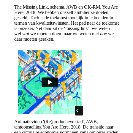
The Missing Link, schema, AWB en OK-RM, You Are
Here, 2018.
We hebben onszelf ambitieuze doelen
gesteld. Toch is de toekomst moeilijk in te beelden in
termen van kwaliteitswinsten. Het pad naar de toekomst
is onzeker. Net daar zit de ‘missing link’: we weten
wel
wat
we moeten doen maar we weten niet
hoe
we
daar moeten geraken.
Animatievideo '(Re)productieve stad', AWB,
tentoonstelling You Are Here, 2018.
De transitie naar
een circulaire economie vormt een kans om onze steden