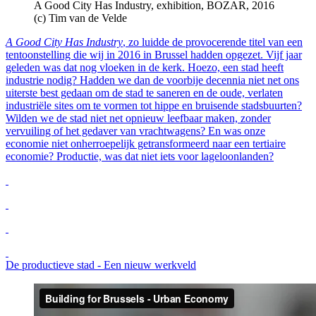
A Good City Has Industry, exhibition, BOZAR, 2016
(c) Tim van de Velde
A Good City Has Industry
, zo luidde de provocerende titel van een
tentoonstelling die wij in 2016 in Brussel hadden opgezet. Vijf jaar
geleden was dat nog vloeken in de kerk. Hoezo, een stad heeft
industrie nodig? Hadden we dan de voorbije decennia niet net ons
uiterste best gedaan om de stad te saneren en de oude, verlaten
industriële sites om te vormen tot hippe en bruisende stadsbuurten?
Wilden we de stad niet net opnieuw leefbaar maken, zonder
vervuiling of het gedaver van vrachtwagens? En was onze
economie niet onherroepelijk getransformeerd naar een tertiaire
economie? Productie, was dat niet iets voor lageloonlanden?
De productieve stad - Een nieuw werkveld