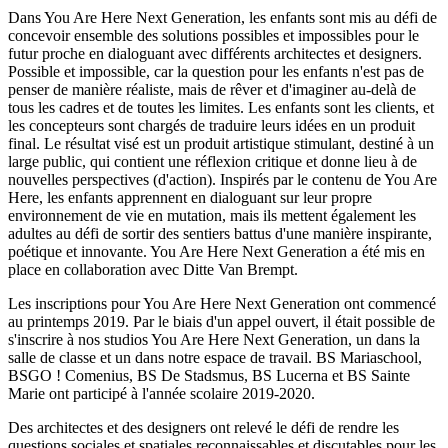
Dans You Are Here Next Generation, les enfants sont mis au défi de
concevoir ensemble des solutions possibles et impossibles pour le
futur proche en dialoguant avec différents architectes et designers.
Possible et impossible, car la question pour les enfants n'est pas de
penser de manière réaliste, mais de rêver et d'imaginer au-delà de
tous les cadres et de toutes les limites. Les enfants sont les clients, et
les concepteurs sont chargés de traduire leurs idées en un produit
final. Le résultat visé est un produit artistique stimulant, destiné à un
large public, qui contient une réflexion critique et donne lieu à de
nouvelles perspectives (d'action). Inspirés par le contenu de You Are
Here, les enfants apprennent en dialoguant sur leur propre
environnement de vie en mutation, mais ils mettent également les
adultes au défi de sortir des sentiers battus d'une manière inspirante,
poétique et innovante. You Are Here Next Generation a été mis en
place en collaboration avec Ditte Van Brempt.
Les inscriptions pour You Are Here Next Generation ont commencé
au printemps 2019. Par le biais d'un appel ouvert, il était possible de
s'inscrire à nos studios You Are Here Next Generation, un dans la
salle de classe et un dans notre espace de travail. BS Mariaschool,
BSGO ! Comenius, BS De Stadsmus, BS Lucerna et BS Sainte
Marie ont participé à l'année scolaire 2019-2020.
Des architectes et des designers ont relevé le défi de rendre les
questions sociales et spatiales reconnaissables et discutables pour les