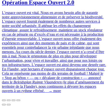
Opération Espace Ouvert 2.0
L’espace ouvert est vital. Nous en avons besoin afin de garantir
notre approvisionnement alimentaire et de préserver la biodiversité.
L’espace ouvert fournit également de nombreux autres services à
notre société urbanisée. Il atténue les effets du changement
climatique, assure le refroidissement, maintient un stock régulateur
en cas de pénurie ou d’excès d’eau et est nécessaire à la production
d’énergie renouvelable. L’espace ouvert nous offre également des
expériences ainsi que des moments de paix et de calme, qui sont
essentiels pour contrebalancer la vie urbaine trépidante que nous
menons. Au cours du siècle dernier, l’espace ouvert n’a cessé d’être
mis à mal. Nous le grignotons de plus en plus pour développer
l’urbanisation, pour vivre et travailler, ainsi que pour nos loisirs ou
nos infrastructures. L’espace ouvert est ainsi devenu une denrée rare.
En Flandre, sept hectares d’espace ouvert disparaissent chaque jour.
Cela ne représente pas moins de dix terrains de football ! Malgré le
« Stop au béton » — ou « décalage de construction » — annoncé
dans le
Beleidsplan Ruimte Vlaanderen
(le plan d’aménagement du
territoire de la Flandre), nous continuons à dévorer les espaces
ouverts à un rythme effréné.
→ more