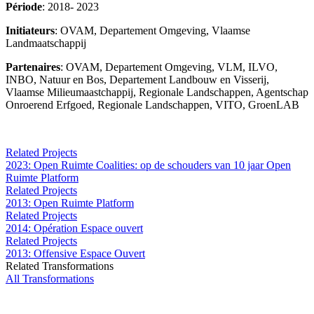
Période
: 2018- 2023
Initiateurs
: OVAM, Departement Omgeving, Vlaamse
Landmaatschappij
Partenaires
: OVAM, Departement Omgeving, VLM, ILVO,
INBO, Natuur en Bos, Departement Landbouw en Visserij,
Vlaamse Milieumaastchappij, Regionale Landschappen, Agentschap
Onroerend Erfgoed, Regionale Landschappen, VITO, GroenLAB
Related Projects
2023: Open Ruimte Coalities: op de schouders van 10 jaar Open
Ruimte Platform
Related Projects
2013: Open Ruimte Platform
Related Projects
2014: Opération Espace ouvert
Related Projects
2013: Offensive Espace Ouvert
Related Transformations
All Transformations