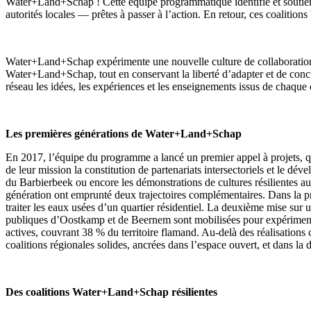
Water+Land+Schap ! Cette équipe programmatique identifie et soutient d
autorités locales — prêtes à passer à l’action. En retour, ces coaliti
Water+Land+Schap expérimente une nouvelle culture de collaboration qui
Water+Land+Schap, tout en conservant la liberté d’adapter et de concrét
réseau les idées, les expériences et les enseignements issus de chaque 
Les premières générations de Water+Land+Schap
En 2017, l’équipe du programme a lancé un premier appel à projets, qu
de leur mission la constitution de partenariats intersectoriels et le dé
du Barbierbeek ou encore les démonstrations de cultures résilientes au
génération ont emprunté deux trajectoires complémentaires. Dans la pr
traiter les eaux usées d’un quartier résidentiel. La deuxième mise sur 
publiques d’Oostkamp et de Beernem sont mobilisées pour expérimenter 
actives, couvrant 38 % du territoire flamand. Au-delà des réalisations
coalitions régionales solides, ancrées dans l’espace ouvert, et dans la
Des coalitions Water+Land+Schap résilientes