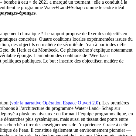
a « bombe à eau » de 2021 a marqué un tournant : elle a conduit à la
 identifient le programme Water+Land+Schap comme le cadre idéal
paysages-éponges
.
hangement climatique ? Le rapport propose de fixer des objectifs en
s pratiques concrètes. Quatre coalitions locales expérimentées issues du
n, des objectifs en matière de sécurité de l’eau à partir des défis
s de la Gete, du Herk et du Mombeek. Ce phénomène s’explique notamment
véritable éponge. L’ambition des coalitions de ‘Weerbaar
politiques publiques. Le but : inscrire des objectifsen matière de
tion (
voir la narrative Opération Espace Ouvert 2.0
). Les premières
ontribuons à l’architecture du programme Water+Land+Schap sur
st déployé à plusieurs niveaux : en formant l’équipe programmatique, en
n de démarches plus systémiques, mais aussi en tissant des ponts entre
ons cherché à tirer des enseignements de l’expérience. Grâce à cette
ique de l’eau. Il constitue également un environnement pionnier —
erche sur les sols, le développement de la nature, l’économie agricole,