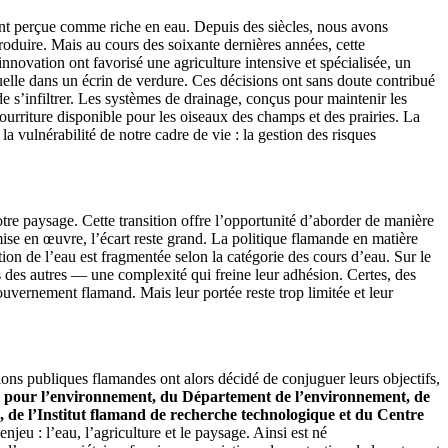
ent perçue comme riche en eau. Depuis des siècles, nous avons
roduire. Mais au cours des soixante dernières années, cette
innovation ont favorisé une agriculture intensive et spécialisée, un
uelle dans un écrin de verdure. Ces décisions ont sans doute contribué
e s’infiltrer. Les systèmes de drainage, conçus pour maintenir les
ourriture disponible pour les oiseaux des champs et des prairies. La
la vulnérabilité de notre cadre de vie : la gestion des risques
tre paysage. Cette transition offre l’opportunité d’aborder de manière
 mise en œuvre, l’écart reste grand. La politique flamande en matière
on de l’eau est fragmentée selon la catégorie des cours d’eau. Sur le
 des autres — une complexité qui freine leur adhésion. Certes, des
gouvernement flamand. Mais leur portée reste trop limitée et leur
ons publiques flamandes ont alors décidé de conjuguer leurs objectifs,
e pour l’environnement, du Département de l’environnement, de
n, de l’Institut flamand de recherche technologique et du Centre
jeu : l’eau, l’agriculture et le paysage. Ainsi est né