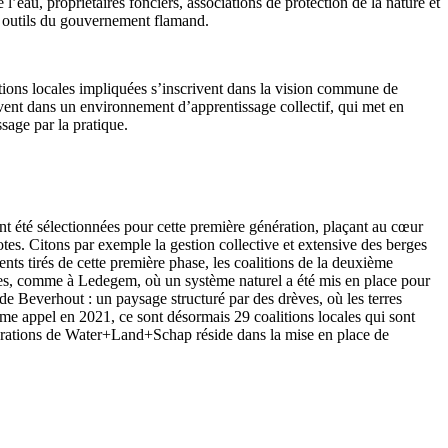
eau, propriétaires fonciers, associations de protection de la nature et
e à outils du gouvernement flamand.
itions locales impliquées s’inscrivent dans la vision commune de
ouvent dans un environnement d’apprentissage collectif, qui met en
issage par la pratique.
nt été sélectionnées pour cette première génération, plaçant au cœur
lotes. Citons par exemple la gestion collective et extensive des berges
ts tirés de cette première phase, les coalitions de la deuxième
ques, comme à Ledegem, où un système naturel a été mis en place pour
 de Beverhout : un paysage structuré par des drèves, où les terres
me appel en 2021, ce sont désormais 29 coalitions locales qui sont
générations de Water+Land+Schap réside dans la mise en place de