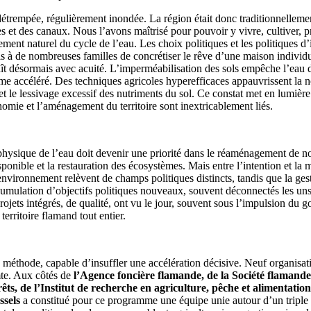
détrempée, régulièrement inondée. La région était donc traditionnellem
 et des canaux. Nous l’avons maîtrisé pour pouvoir y vivre, cultiver, p
ement naturel du cycle de l’eau. Les choix politiques et les politiques d’
mis à de nombreuses familles de concrétiser le rêve d’une maison individ
aît désormais avec acuité. L’imperméabilisation des sols empêche l’eau d
me accéléré. Des techniques agricoles hyperefficaces appauvrissent la n
et le lessivage excessif des nutriments du sol. Ce constat met en lumière 
nomie et l’aménagement du territoire sont inextricablement liés.
 physique de l’eau doit devenir une priorité dans le réaménagement de no
isponible et la restauration des écosystèmes. Mais entre l’intention et la
vironnement relèvent de champs politiques distincts, tandis que la gesti
cumulation d’objectifs politiques nouveaux, souvent déconnectés les uns
rojets intégrés, de qualité, ont vu le jour, souvent sous l’impulsion du 
territoire flamand tout entier.
 méthode, capable d’insuffler une accélération décisive. Neuf organisati
mte. Aux côtés de
l’Agence foncière flamande, de la Société flamand
êts, de l’Institut de recherche en agriculture, pêche et alimentatio
ssels
a constitué pour ce programme une équipe unie autour d’un triple en