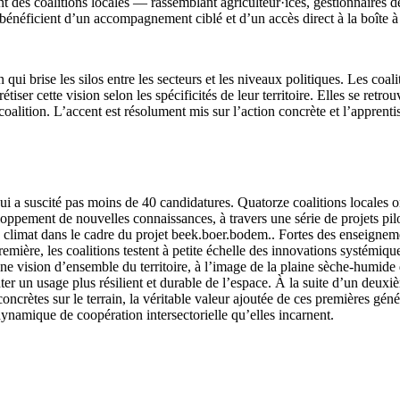
es coalitions locales — rassemblant agriculteur·ices, gestionnaires de l’
ons bénéficient d’un accompagnement ciblé et d’un accès direct à la boît
 brise les silos entre les secteurs et les niveaux politiques. Les coal
iser cette vision selon les spécificités de leur territoire. Elles se retr
coalition. L’accent est résolument mis sur l’action concrète et l’apprent
i a suscité pas moins de 40 candidatures. Quatorze coalitions locales o
veloppement de nouvelles connaissances, à travers une série de projets pi
 climat dans le cadre du projet beek.boer.bodem.. Fortes des enseignemen
emière, les coalitions testent à petite échelle des innovations systémi
une vision d’ensemble du territoire, à l’image de la plaine sèche-humide
un usage plus résilient et durable de l’espace. À la suite d’un deuxiè
 concrètes sur le terrain, la véritable valeur ajoutée de ces premières 
 dynamique de coopération intersectorielle qu’elles incarnent.