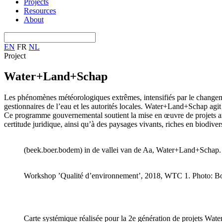
Projects
Resources
About
EN
FR
NL
Project
Water+Land+Schap
Les phénomènes météorologiques extrêmes, intensifiés par le changemen
gestionnaires de l’eau et les autorités locales. Water+Land+Schap agit 
Ce programme gouvernemental soutient la mise en œuvre de projets ancrés
certitude juridique, ainsi qu’à des paysages vivants, riches en biodive
(beek.boer.bodem) in de vallei van de Aa, Water+Land+Schap
Workshop ’Qualité d’environnement’, 2018, WTC 1. Photo: 
Carte systémique réalisée pour la 2e génération de projets W