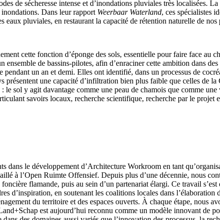
des de sécheresse intense et d’inondations pluviales très localisées. L
s inondations. Dans leur rapport
Weerbaar Waterland
, ces spécialistes
es eaux pluviales, en restaurant la capacité de rétention naturelle de nos
ment cette fonction d’éponge des sols, essentielle pour faire face au c
s un ensemble de bassins-pilotes, afin d’enraciner cette ambition dans de
ndant un an et demi. Elles ont identifié, dans un processus de cocréatio
a Lys présentent une capacité d’infiltration bien plus faible que celle
le : le sol y agit davantage comme une peau de chamois que comme une 
lant savoirs locaux, recherche scientifique, recherche par le projet et 
nts dans le développement d’Architecture Workroom en tant qu’organisa
vaillé à l’Open Ruimte Offensief. Depuis plus d’une décennie, nous c
 foncière flamande, puis au sein d’un partenariat élargi. Ce travail s’e
dres d’inspiration, en soutenant les coalitions locales dans l’élaboratio
énagement du territoire et des espaces ouverts. À chaque étape, nous av
and+Schap est aujourd’hui reconnu comme un modèle innovant de polit
 dans des domaines aussi variés que l’innovation des processus, la rech