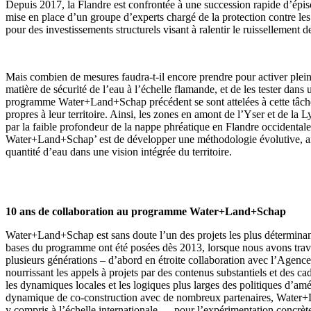
Depuis 2017, la Flandre est confrontée à une succession rapide d’épiso
mise en place d’un groupe d’experts chargé de la protection contre le
pour des investissements structurels visant à ralentir le ruissellement d
Mais combien de mesures faudra-t-il encore prendre pour activer pleine
matière de sécurité de l’eau à l’échelle flamande, et de les tester dan
programme Water+Land+Schap précédent se sont attelées à cette tâche pe
propres à leur territoire. Ainsi, les zones en amont de l’Yser et de l
par la faible profondeur de la nappe phréatique en Flandre occidenta
Water+Land+Schap’ est de développer une méthodologie évolutive, articu
quantité d’eau dans une vision intégrée du territoire.
10 ans de collaboration au programme Water+Land+Schap
Water+Land+Schap est sans doute l’un des projets les plus détermina
bases du programme ont été posées dès 2013, lorsque nous avons tra
plusieurs générations – d’abord en étroite collaboration avec l’Agence
nourrissant les appels à projets par des contenus substantiels et des ca
les dynamiques locales et les logiques plus larges des politiques d’am
dynamique de co-construction avec de nombreux partenaires, Water+L
y compris à l’échelle internationale — pour l’expérimentation concrète