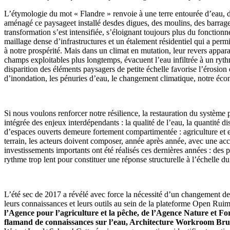
L’étymologie du mot « Flandre » renvoie à une terre entourée d’eau, 
aménagé ce paysageet installé desdes digues, des moulins, des barrages
transformation s’est intensifiée, s’éloignant toujours plus du fonctionn
maillage dense d’infrastructures et un étalement résidentiel qui a per
à notre prospérité. Mais dans un climat en mutation, leur revers appar
champs exploitables plus longtemps, évacuent l’eau infiltrée à un ryth
disparition des éléments paysagers de petite échelle favorise l’érosion 
d’inondation, les pénuries d’eau, le changement climatique, notre éco
Si nous voulons renforcer notre résilience, la restauration du système
intégrée des enjeux interdépendants : la qualité de l’eau, la quantité d
d’espaces ouverts demeure fortement compartimentée : agriculture et en
terrain, les acteurs doivent composer, année après année, avec une ac
investissements importants ont été réalisés ces dernières années : des p
rythme trop lent pour constituer une réponse structurelle à l’échelle du 
L’été sec de 2017 a révélé avec force la nécessité d’un changement de
leurs connaissances et leurs outils au sein de la plateforme Open Rui
l’Agence pour l’agriculture et la pêche, de l’Agence Nature et For
flamand de connaissances sur l’eau, Architecture Workroom Bru